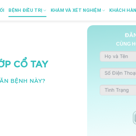
ỐI
BỆNH ĐIỀU TRỊ
KHÁM VÀ XÉT NGHIỆM
KHÁCH HÀ
ĐĂN
CÙNG H
ỚP CỔ TAY
CĂN BỆNH NÀY?