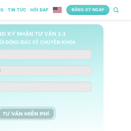
NG
TIN TỨC
HỎI ĐÁP
ĐĂNG KÝ NGAY
G KÝ NHẬN TƯ VẤN 1-1
ỘI ĐỒNG BÁC SỸ CHUYÊN KHOA