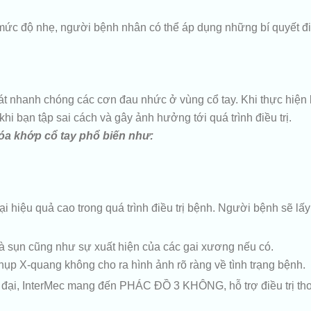
 mức độ nhẹ, người bệnh nhân có thể áp dụng những bí quyết điề
soát nhanh chóng các cơn đau nhức ở vùng cổ tay. Khi thực hiệ
khi bạn tập sai cách và gây ảnh hưởng tới quá trình điều trị.
 hóa khớp cổ tay phổ biến như:
ại hiệu quả cao trong quá trình điều trị bệnh. Người bệnh sẽ lấy
 sụn cũng như sự xuất hiện của các gai xương nếu có.
hụp X-quang không cho ra hình ảnh rõ ràng về tình trạng bệnh.
đại, InterMec mang đến PHÁC ĐỒ 3 KHÔNG, hỗ trợ điều trị thoá