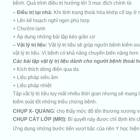
bệnh. Quá trình điều trị hướng tới 3 mục đích chính là:
– Điều trị tại nhà:
Khi tình trạng thoái hóa khớp cổ tay ở
+ Lên kế hoạch nghỉ ngơi phù hợp
+ Chườm lạnh
+ Áp dụng những bài tập kéo giãn cơ
– Vật lý trị liệu:
Vật lý trị liệu sẽ giúp người bệnh kiểm 
vật lý trị liệu. Vì bệnh có khả năng chuyển biến nặng hơn 
Các bài tập vật lý trị liệu dành cho người bệnh thoái
+ Kích thích dòng điện qua da
+ Liệu pháp siêu âm
+ Liệu pháp nhiệt
Tập vật lý trị liệu tuy mất nhiều thời gian nhưng sẽ mang l
kiểm soát tốt những triệu chứng bệnh.
CHỤP X- QUANG:
cho thấy mức độ tổn thương xương và
CHỤP CẮT LỚP (MRI):
Bí quyết này được chỉ định khi c
Ứng dụng những bước tiến vượt bậc của nền Y học hiện 