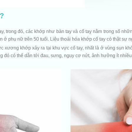
y?
y, trong đó, các khớp như bàn tay và cổ tay nằm trong số nhữ
n ở phụ nữ trên 50 tuổi. Liệu thoái hóa khớp cổ tay có thật sự
hức xương khớp xảy ra tại khu vực cổ tay, nhất là ở vùng sụn 
ng đó có thể dẫn tới đau, sưng, nguy cơ nứt, ảnh hưởng ít nhiề