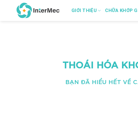
Skip
GIỚI THIỆU
CHỮA KHỚP G
to
content
THOÁI HÓA KH
BẠN ĐÃ HIỂU HẾT VỀ 