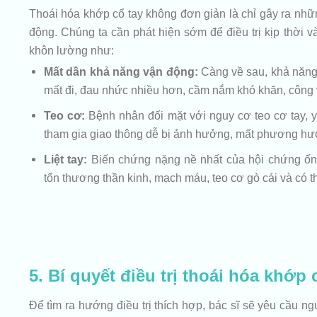
Thoái hóa khớp cổ tay không đơn giản là chỉ gây ra nhữ
động. Chúng ta cần phát hiện sớm để điều trị kịp thời v
khôn lường như:
Mất dần khả năng vận động:
Càng về sau, khả năng 
mất đi, đau nhức nhiều hơn, cầm nắm khó khăn, công 
Teo cơ:
Bệnh nhân đối mặt với nguy cơ teo cơ tay, 
tham gia giao thông dễ bị ảnh hưởng, mất phương hướn
Liệt tay:
Biến chứng nặng nề nhất của hội chứng ống 
tổn thương thần kinh, mạch máu, teo cơ gò cái và có thể
5. Bí quyết điều trị thoái hóa khớp
Để tìm ra hướng điều trị thích hợp, bác sĩ sẽ yêu cầu