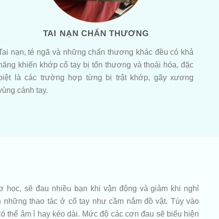
TAI NẠN CHẤN THƯƠNG
Tai nạn, té ngã và những chấn thương khác đều có khả
năng khiến khớp cổ tay bị tổn thương và thoái hóa, đặc
biệt là các trường hợp từng bị trật khớp, gãy xương
vùng cánh tay.
ơ học, sẽ đau nhiều bạn khi vận động và giảm khi nghỉ
ện những thao tác ở cổ tay như cầm nắm đồ vật. Tùy vào
 thể âm ỉ hay kéo dài. Mức độ các cơn đau sẽ biểu hiện