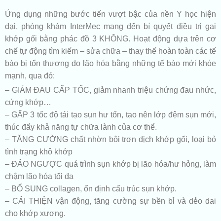
Ứng dụng những bước tiến vượt bậc của nền Y học hiện
đại, phòng khám InterMec mang đến bí quyết điều trị gai
khớp gối bằng phác đồ 3 KHÔNG. Hoạt động dựa trên cơ
chế tự động tìm kiếm – sửa chữa – thay thế hoàn toàn các tế
bào bị tổn thương do lão hóa bằng những tế bào mới khỏe
mạnh, qua đó:
– GIẢM ĐAU CẤP TỐC, giảm nhanh triệu chứng đau nhức,
cứng khớp…
– GẤP 3 tốc độ tái tạo sụn hư tổn, tạo nên lớp đệm sụn mới,
thúc đẩy khả năng tự chữa lành của cơ thể.
– TĂNG CƯỜNG chất nhờn bôi trơn dịch khớp gối, loại bỏ
tình trạng khô khớp
– ĐẢO NGƯỢC quá trình sụn khớp bị lão hóa/hư hỏng, làm
chậm lão hóa tối đa
– BỔ SUNG collagen, ổn định cấu trúc sụn khớp.
– CẢI THIỆN vận động, tăng cường sự bền bỉ và dẻo dai
cho khớp xương.