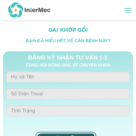
Skip
to
content
GAI KHỚP GỐI
BẠN ĐÃ HIỂU HẾT VỀ CĂN BỆNH NÀY?
ĐĂNG KÝ NHẬN TƯ VẤN 1-1
CÙNG HỘI ĐỒNG BÁC SỸ CHUYÊN KHOA