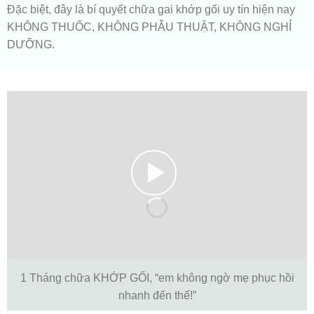
Đặc biệt, đây là bí quyết chữa gai khớp gối uy tín hiện nay
KHÔNG THUỐC, KHÔNG PHẪU THUẬT, KHÔNG NGHỈ
DƯỠNG.
1 Tháng chữa KHỚP GỐI, “em không ngờ mẹ phục hồi
nhanh đến thế!”