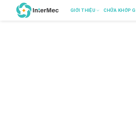
Skip
GIỚI THIỆU
CHỮA KHỚP G
to
content