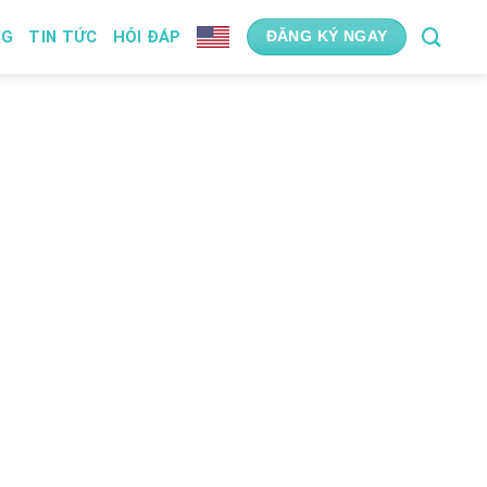
NG
TIN TỨC
HỎI ĐÁP
ĐĂNG KÝ NGAY