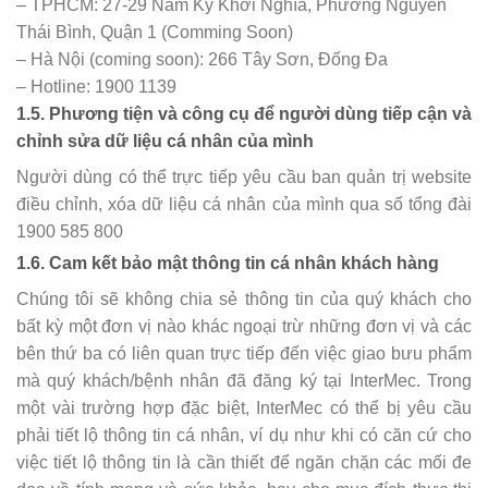
– TPHCM: 27-29 Nam Kỳ Khởi Nghĩa, Phường Nguyễn
Thái Bình, Quận 1 (Comming Soon)
– Hà Nội (coming soon): 266 Tây Sơn, Đống Đa
– Hotline: 1900 1139
1.5. Phương tiện và công cụ để người dùng tiếp cận và
chỉnh sửa dữ liệu cá nhân của mình
Người dùng có thể trực tiếp yêu cầu ban quản trị website
điều chỉnh, xóa dữ liệu cá nhân của mình qua số tổng đài
1900 585 800
1.6. Cam kết bảo mật thông tin cá nhân khách hàng
Chúng tôi sẽ không chia sẻ thông tin của quý khách cho
bất kỳ một đơn vị nào khác ngoại trừ những đơn vị và các
bên thứ ba có liên quan trực tiếp đến việc giao bưu phẩm
mà quý khách/bệnh nhân đã đăng ký tại InterMec. Trong
một vài trường hợp đặc biệt, InterMec có thể bị yêu cầu
phải tiết lộ thông tin cá nhân, ví dụ như khi có căn cứ cho
việc tiết lộ thông tin là cần thiết để ngăn chặn các mối đe