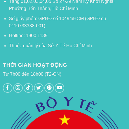
Tầng 01,02,03,04,05 Số 27-29 Nam Kỳ Khởi Nghĩa,
Phường Bến Thành, Hồ Chí Minh
Số giấy phép: GPHĐ số 10494/HCM (GPHĐ cũ
0110733338-001)
Hotline: 1900 1139
Thuộc quản lý của Sở Y Tế Hồ Chí Minh
THỜI GIAN HOẠT ĐỘNG
Từ 7h00 đến 18h00 (T2-CN)