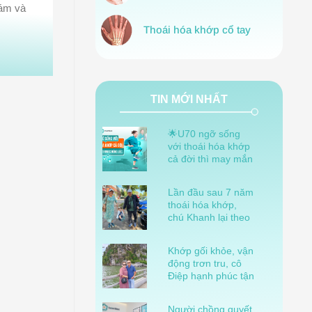
hám và
Thoái hóa khớp cổ tay
TIN MỚI NHẤT
🌟U70 ngỡ sống
với thoái hóa khớp
cả đời thì may mắn
gặp InterMec đúng
lúc!
Lần đầu sau 7 năm
thoái hóa khớp,
chú Khanh lại theo
kịp bước chân của
cháu nội
Khớp gối khỏe, vận
động trơn tru, cô
Điệp hạnh phúc tận
hưởng tuổi già
Người chồng quyết