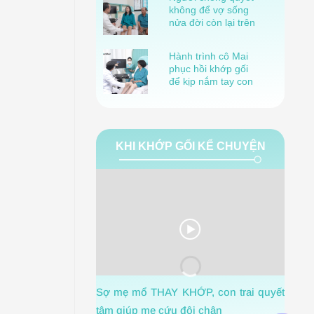
không để vợ sống
nửa đời còn lại trên
lưng mình!
Hành trình cô Mai
phục hồi khớp gối
để kịp nắm tay con
gái bước vào lễ
đường
KHI KHỚP GỐI KỂ CHUYỆN
1 Th
Sợ mẹ mổ THAY KHỚP, con trai quyết
ngờ m
tâm giúp mẹ cứu đôi chân