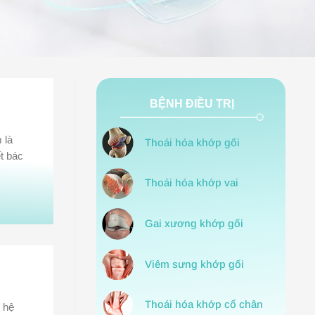
BỆNH ĐIỀU TRỊ
 là
Thoái hóa khớp gối
t bác
Thoái hóa khớp vai
Gai xương khớp gối
Viêm sưng khớp gối
Thoái hóa khớp cổ chân
 hệ