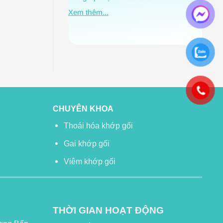
Xem t
Xem thêm...
CHUYÊN KHOA
Thoái hóa khớp gối
Gai khớp gối
Viêm khớp gối
THỜI GIAN HOẠT ĐỘNG