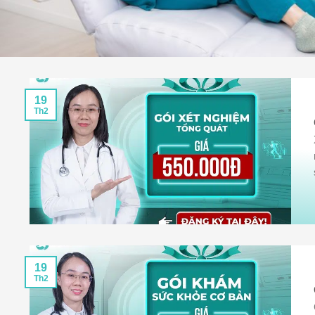
19
Th2
19
Th2