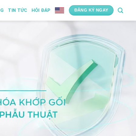
NG
TIN TỨC
HỎI ĐÁP
ĐĂNG KÝ NGAY