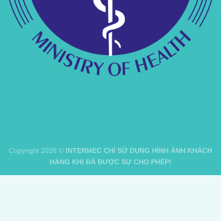
Copyright 2026 ©
INTERMEC CHỈ SỬ DỤNG HÌNH ẢNH KHÁCH
HÀNG KHI ĐÃ ĐƯỢC SỰ CHO PHÉP!