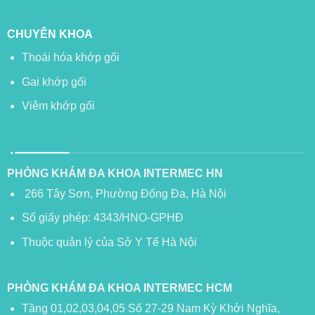
CHUYÊN KHOA
Thoái hóa khớp gối
Gai khớp gối
Viêm khớp gối
PHÒNG KHÁM ĐA KHOA INTERMEC HN
266 Tây Sơn, Phường Đống Đa, Hà Nội
Số giấy phép: 4343/HNO-GPHĐ
Thuộc quản lý của Sở Y Tế Hà Nội
PHÒNG KHÁM ĐA KHOA INTERMEC HCM
Tầng 01,02,03,04,05 Số 27-29 Nam Kỳ Khởi Nghĩa,