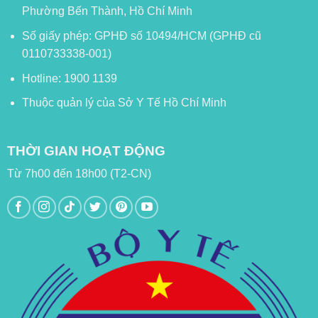
Phường Bến Thành, Hồ Chí Minh
Số giấy phép: GPHĐ số 10494/HCM (GPHĐ cũ
0110733338-001)
Hotline: 1900 1139
Thuộc quản lý của Sở Y Tế Hồ Chí Minh
THỜI GIAN HOẠT ĐỘNG
Từ 7h00 đến 18h00 (T2-CN)