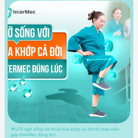
🌟U70 ngỡ sống với thoái hóa khớp cả đời thì may mắn
gặp InterMec đúng lúc!