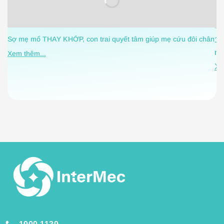
Sợ mẹ mổ THAY KHỚP, con trai quyết tâm giúp mẹ cứu đôi chân
1 
nh
Xem thêm...
Xe