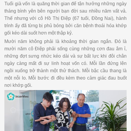
Tuổi già vốn là quãng thời gian để tận hưởng những ngày
tháng bình yên bên người bạn đời sau nhiều năm vất vả.
Thế nhưng với cô Hồ Thị Điệp (67 tuổi, Đồng Nai), hành
trình ấy đã từng bị phủ bóng bởi căn bệnh thoái hóa khớp
gối kéo dài suốt hơn một thập kỷ.
Mười năm không phải là khoảng thời gian ngắn. Đó là
mười năm cô Điệp phải sống cùng những cơn đau âm ỉ,
những đợt sưng nhức kéo dài và sự bất lực khi đôi chân
ngày càng mất đi sự linh hoạt vốn có. Mỗi lần đứng lên
ngồi xuống trở thành một thử thách. Mỗi bậc cầu thang là
một nỗi lo. Mỗi bước đi đều kèm theo cảm giác đau buốt
nơi khớp gối.