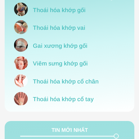
Thoái hóa khớp gối
Thoái hóa khớp vai
Gai xương khớp gối
Viêm sưng khớp gối
Thoái hóa khớp cổ chân
Thoái hóa khớp cổ tay
TIN MỚI NHẤT