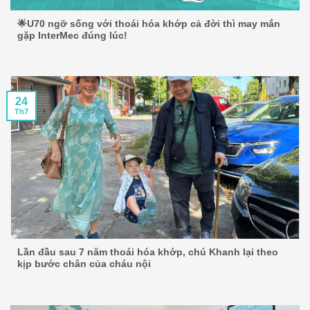
🌟U70 ngỡ sống với thoái hóa khớp cả đời thì may mắn
gặp InterMec đúng lúc!
24
Th7
Lần đầu sau 7 năm thoái hóa khớp, chú Khanh lại theo
kịp bước chân của cháu nội