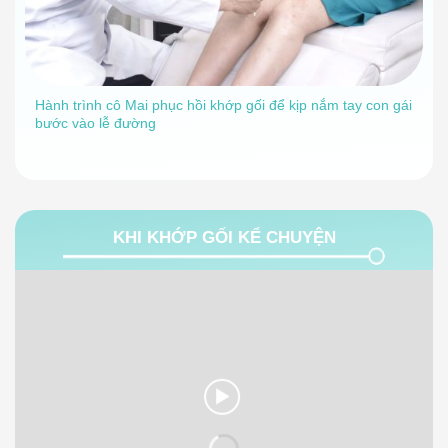
Hành trình cô Mai phục hồi khớp gối để kịp nắm tay con gái
bước vào lễ đường
KHI KHỚP GỐI KỂ CHUYỆN