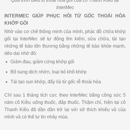
Quá trình điều trị thoái hóa gối của cô Thanh Kiều tại
InterMec
INTERMEC GIÚP PHỤC HỒ
I TỪ GỐC THOÁI HÓA
KHỚP GỐI
Nhờ vào cơ chế thông minh của mình, phác đồ chữa khớp
gối tại InterMec sẽ tự động tìm kiếm, sửa chữa, tái tạo
những tế bào tổn thương bằng những tế bào khỏe mạnh,
dẻo dai nhờ đó:
Giảm đau, giảm cứng khớp gối
Bổ sung dịch nhờn, loại bỏ khô khớp
Tái tạo sụn khớp, đẩy lùi từ gốc rễ thoái hóa
Chỉ sau 1 tháng tích cực theo InterMec bằng công sức 5
năm cô Kiều uống thuốc, đắp thuốc. Thậm chí, hiện tại cô
Thanh Kiều đã dần dần trở lại với sở thích khiêu vũ của
mình và có thể tự tin nhảy múa.