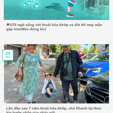
🌟U70 ngỡ sống với thoái hóa khớp cả đời thì may mắn
gặp InterMec đúng lúc!
24
Th7
Lần đầu sau 7 năm thoái hóa khớp, chú Khanh lại theo
kịp bước chân của cháu nội