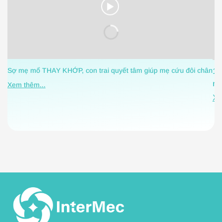
Sợ mẹ mổ THAY KHỚP, con trai quyết tâm giúp mẹ cứu đôi chân
1 
nh
Xem thêm...
Xe