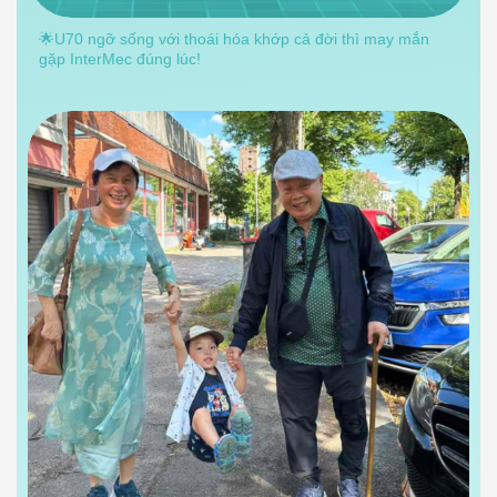
🌟U70 ngỡ sống với thoái hóa khớp cả đời thì may mắn
gặp InterMec đúng lúc!