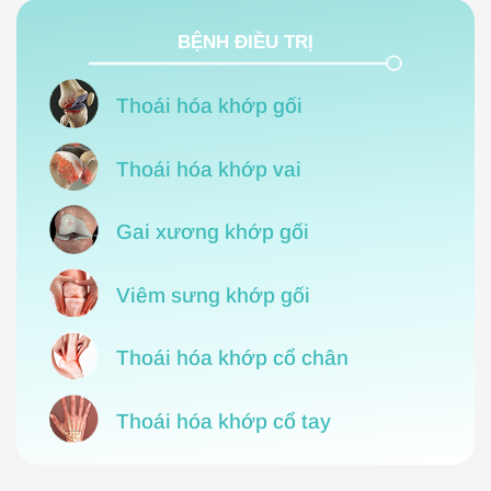
BỆNH ĐIỀU TRỊ
Thoái hóa khớp gối
Thoái hóa khớp vai
Gai xương khớp gối
Viêm sưng khớp gối
Thoái hóa khớp cổ chân
Thoái hóa khớp cổ tay