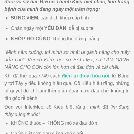
đuối và sợ hãi. Bởi cô Thanh Kiều biết chắc, tình trạng
bệnh của mình đang ngày một trầm trọng:
SƯNG VIÊM
, tràn dịch khớp cấp tính
Chân ngày một
YẾU DẦN
, dễ bị sụp té
KHỚP ĐƠ CỨNG
, không thể đứng thẳng
“Mình nằm xuống, thì mình sợ nhất là gánh nặng cho mấy
đứa con”. Với cô Kiều, nỗi sợ BẠI LIỆT, sợ LÀM GÁNH
NẶNG CHO CON còn lớn hơn cả đau đớn và cái chết.
Khi đã thử qua 7749 cách
điều trị thoái hóa gối
, từ Đông
y tới Tây y đều không hiệu quả. Cô Kiều hiểu rằng, những
bí quyết đó chỉ tạm thời gián đoạn cơn đau chứ không trị
tận gốc rễ bệnh.
Đến với InterMec, cô Kiều biết rằng,
“mình đã tìm đúng
thầy đúng thuốc”
KHÔNG thuốc – KHÔNG mổ xẻ đau đớn
Chấm dứt cơn đau cứng khớp gối