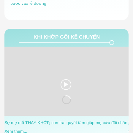
bước vào lễ đường
KHI KHỚP GỐI KỂ CHUYỆN
Sợ mẹ mổ THAY KHỚP, con trai quyết tâm giúp mẹ cứu đôi chân
1 
nh
Xem thêm...