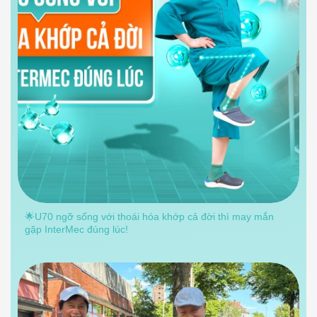
🌟U70 ngỡ sống với thoái hóa khớp cả đời thì may mắn
gặp InterMec đúng lúc!