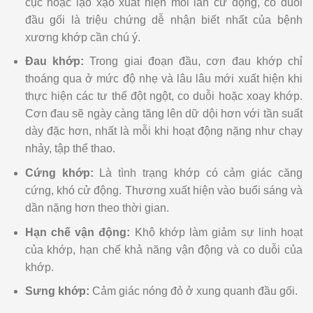
cục hoặc lạo xạo xuất hiện mỗi lần cử động, co duỗi
đầu gối là triệu chứng dễ nhận biết nhất của bệnh
xương khớp cần chú ý.
Đau khớp:
Trong giai đoạn đầu, cơn đau khớp chỉ
thoáng qua ở mức độ nhẹ và lâu lâu mới xuất hiện khi
thực hiện các tư thế đột ngột, co duỗi hoặc xoay khớp.
Cơn đau sẽ ngày càng tăng lên dữ dội hơn với tần suất
dày đặc hơn, nhất là mỗi khi hoạt động nặng như chạy
nhảy, tập thể thao.
Cứng khớp:
Là tình trạng khớp có cảm giác căng
cứng, khó cử động. Thương xuất hiện vào buổi sáng và
dần nặng hơn theo thời gian.
Hạn chế vận động:
Khô khớp làm giảm sự linh hoạt
của khớp, hạn chế khả năng vận động và co duỗi của
khớp.
Sưng khớp:
Cảm giác nóng đỏ ở xung quanh đầu gối.