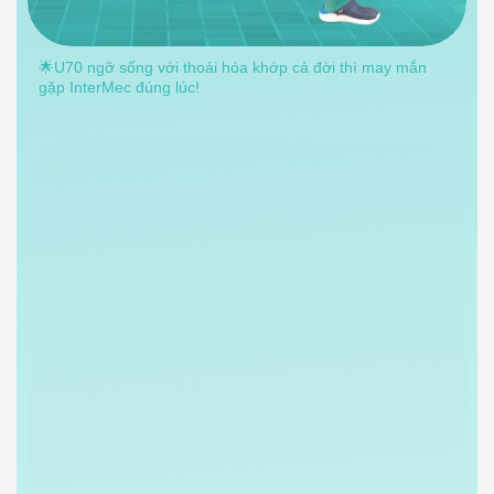
🌟U70 ngỡ sống với thoái hóa khớp cả đời thì may mắn
gặp InterMec đúng lúc!