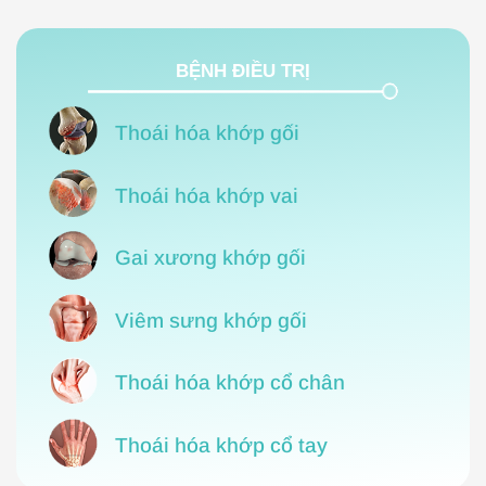
BỆNH ĐIỀU TRỊ
Thoái hóa khớp gối
Thoái hóa khớp vai
Gai xương khớp gối
Viêm sưng khớp gối
Thoái hóa khớp cổ chân
Thoái hóa khớp cổ tay