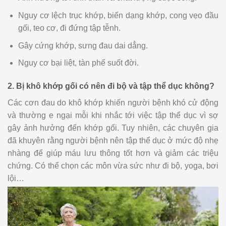
Nguy cơ lệch trục khớp, biến dạng khớp, cong vẹo đầu
gối, teo cơ, đi đứng tập tễnh.
Gây cứng khớp, sưng đau dai dẳng.
Nguy cơ bại liệt, tàn phế suốt đời.
2. Bị khô khớp gối có nên đi bộ và tập thể dục không?
Các cơn đau do khô khớp khiến người bệnh khó cử động
và thường e ngại mỗi khi nhắc tới việc tập thể dục vì sợ
gây ảnh hưởng đến khớp gối. Tuy nhiên, các chuyên gia
đã khuyên rằng người bệnh nên tập thể dục ở mức độ nhẹ
nhàng để giúp máu lưu thông tốt hơn và giảm các triệu
chứng. Có thể chọn các môn vừa sức như đi bộ, yoga, bơi
lội…