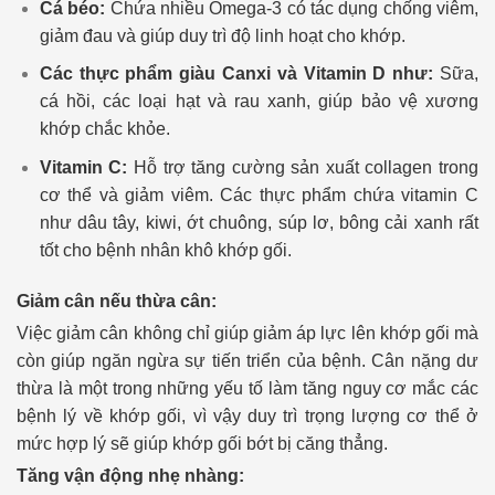
Cá béo:
Chứa nhiều Omega-3 có tác dụng chống viêm,
giảm đau và giúp duy trì độ linh hoạt cho khớp.
Các thực phẩm giàu Canxi và Vitamin D như:
Sữa,
cá hồi, các loại hạt và rau xanh, giúp bảo vệ xương
khớp chắc khỏe.
Vitamin C:
Hỗ trợ tăng cường sản xuất collagen trong
cơ thể và giảm viêm. Các thực phẩm chứa vitamin C
như dâu tây, kiwi, ớt chuông, súp lơ, bông cải xanh rất
tốt cho bệnh nhân khô khớp gối.
Giảm cân nếu thừa cân:
Việc giảm cân không chỉ giúp giảm áp lực lên khớp gối mà
còn giúp ngăn ngừa sự tiến triển của bệnh. Cân nặng dư
thừa là một trong những yếu tố làm tăng nguy cơ mắc các
bệnh lý về khớp gối, vì vậy duy trì trọng lượng cơ thể ở
mức hợp lý sẽ giúp khớp gối bớt bị căng thẳng.
Tăng vận động nhẹ nhàng: