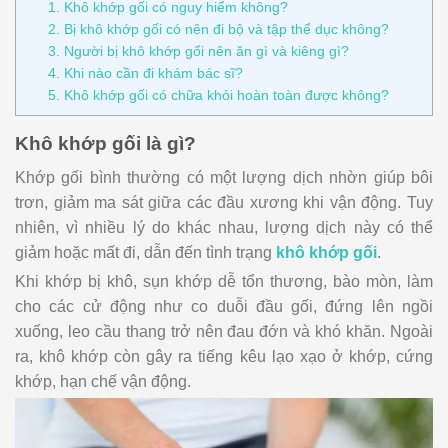
1. Khô khớp gối có nguy hiểm không?
2. Bị khô khớp gối có nên đi bộ và tập thể dục không?
3. Người bị khô khớp gối nên ăn gì và kiêng gì?
4. Khi nào cần đi khám bác sĩ?
5. Khô khớp gối có chữa khỏi hoàn toàn được không?
Khô khớp gối là gì?
Khớp gối bình thường có một lượng dịch nhờn giúp bôi
trơn, giảm ma sát giữa các đầu xương khi vận động. Tuy
nhiên, vì nhiều lý do khác nhau, lượng dịch này có thể
giảm hoặc mất đi, dẫn đến tình trạng
khô khớp gối
.
Khi khớp bị khô, sụn khớp dễ tổn thương, bào mòn, làm
cho các cử động như co duỗi đầu gối, đứng lên ngồi
xuống, leo cầu thang trở nên đau đớn và khó khăn. Ngoài
ra, khô khớp còn gây ra tiếng kêu lạo xạo ở khớp, cứng
khớp, hạn chế vận động.