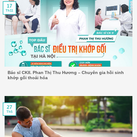
17
Th11
Bác sĩ CKII. Phan Thị Thu Hương – Chuyên gia hồi sinh
khớp gối thoái hóa
27
Th5