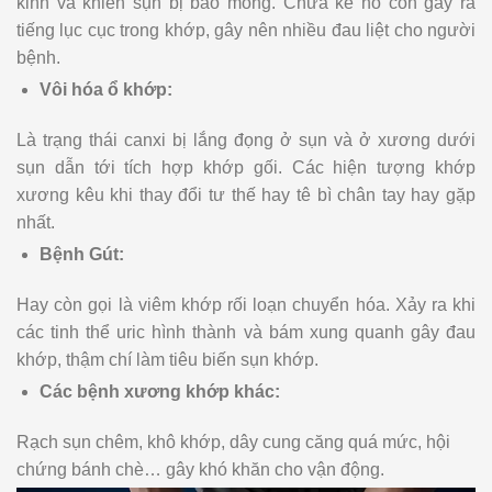
kinh và khiến sụn bị bào mỏng. Chưa kể nó còn gây ra
tiếng lục cục trong khớp, gây nên nhiều đau liệt cho người
bệnh.
Vôi hóa ổ khớp:
Là trạng thái canxi bị lắng đọng ở sụn và ở xương dưới
sụn dẫn tới tích hợp khớp gối. Các hiện tượng khớp
xương kêu khi thay đổi tư thế hay tê bì chân tay hay gặp
nhất.
Bệnh Gút:
Hay còn gọi là viêm khớp rối loạn chuyển hóa. Xảy ra khi
các tinh thể uric hình thành và bám xung quanh gây đau
khớp, thậm chí làm tiêu biến sụn khớp.
Các bệnh xương khớp khác:
Rạch sụn chêm, khô khớp, dây cung căng quá mức, hội
chứng bánh chè… gây khó khăn cho vận động.