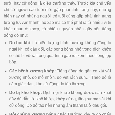
sưởi hay cử động là điều thường thấy. Trước kia chủ yếu
chỉ có người cao tuổi mới gặp phải tình trạng này, nhưng
hiện nay cả những người trẻ tuổi cũng gặp phải tình trạng
tương tự. Âm thanh lạo xạo mà có thể phát ra từ nhiều vị trí
khác nhau ở khớp, có nhiều nguyên nhân gây nên tiếng
động đó như:
Do bọt khí:
Là hiện tượng bình thường không đáng lo
ngại khi có đầu gối, các bong bóng nhỏ trong dịch khớp
có thể bị vỡ ra trong quá trình gấp rút kèm theo tiếng lộp
bộp.
Các bệnh xương khớp:
Tiếng động do gân cọ xát với
xương nhô, do mô nhờn, do vết rách sụn… Theo đó là
cảm giác đau, khó cử động do tổn thương.
Do bị khô khớp:
Dịch nội khớp không được sản xuất
đầy đủ dẫn tới khô khớp, khớp cứng, tăng sự ma sát khi
cử động. Do đó tạo nên những âm thanh lạ ở đầu gối.
Hội chứng xương bánh chè:
Thường xảy ra
do chấn