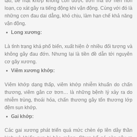
tạo, bề mặt khớp không còn được trơn mà trở nên hỗn
loạn, cọ xát gây ra tiếng động khi vận động. Cùng với đó là
những cơn đau dai dẳng, khó chịu, làm hạn chế khả năng
vận động.
Long xương:
Là tình trạng khá phổ biến, xuất hiện ở nhiều đối tượng và
không gây đau đớn. Nhưng lại là tiền đề dẫn tới nguyên
cơ gãy xương.
Viêm xương khớp:
Viêm khớp dạng thấp, viêm khớp nhiễm khuẩn do chấn
thương, viêm gân cơ trơn… là những bệnh lý xảy ra do
nhiễm trùng, thoái hóa, chấn thương gây tổn thương lớp
đệm sụn khớp.
Gai khớp:
Các gai xương phát triển quá mức chèn ép lên dây thần