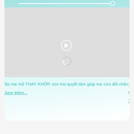
Sợ mẹ mổ THAY KHỚP, con trai quyết tâm giúp mẹ cứu đôi chân
1 
nh
Xem thêm...
Xe