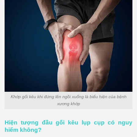
Khớp gối kêu khi đứng lên ngồi xuống là biểu hiện của bệnh
xương khớp
Hiện tượng đầu gối kêu lụp cụp có nguy
hiểm không?