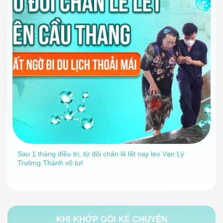
Sau 1 tháng điều trị, từ đôi chân lê lết nay leo Vạn Lý
Trường Thành vô tư!
KHI KHỚP GỐI KỂ CHUYỆN