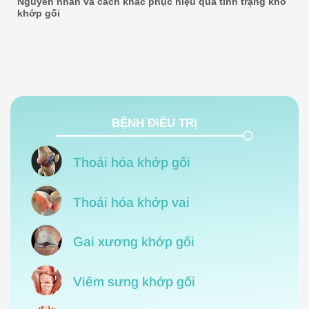
Nguyên nhân và cách khắc phục hiệu quả tình trạng khô
khớp gối
BỆNH ĐIỀU TRỊ
Thoái hóa khớp gối
Thoái hóa khớp vai
Gai xương khớp gối
Viêm sưng khớp gối