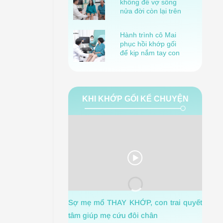
không để vợ sống
nửa đời còn lại trên
lưng mình!
Hành trình cô Mai
phục hồi khớp gối
để kịp nắm tay con
gái bước vào lễ
đường
KHI KHỚP GỐI KỂ CHUYỆN
1 Th
Sợ mẹ mổ THAY KHỚP, con trai quyết
ngờ m
tâm giúp mẹ cứu đôi chân