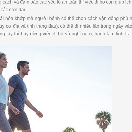
 cách và đảm bảo các yếu tố an toàn thì việc đi bộ còn giúp íc
 các cơn đau.
hoái hóa khớp mà người bệnh có thể chọn cách vận động phù 
y cơ địa và tình trạng đau), có thể đi nhiều lần trong ngày và
 tấy thì hãy dừng việc đi bộ và nghỉ ngơi, tránh làm tình tr