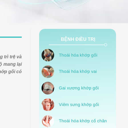
BỆNH ĐIỀU TRỊ
Thoái hóa khớp gối
trì trệ và
ộ mang lại
hớp gối có
Thoái hóa khớp vai
Gai xương khớp gối
Viêm sưng khớp gối
Thoái hóa khớp cổ chân