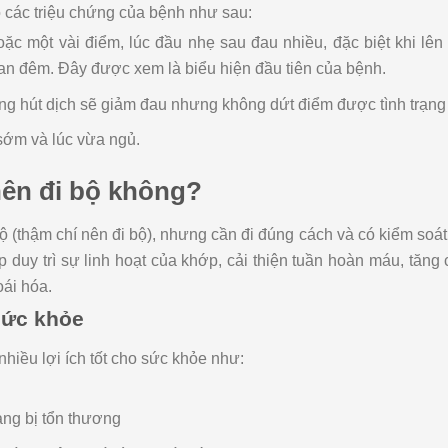
 các triệu chứng của bệnh như sau:
ặc một vài điểm, lúc đầu nhẹ sau đau nhiều, đặc biệt khi lê
ban đêm. Đây được xem là biểu hiện đầu tiên của bệnh.
ng hút dịch sẽ giảm đau nhưng không dứt điểm được tình trạng
sớm và lúc vừa ngủ.
nên đi bộ không?
ộ (thậm chí nên đi bộ), nhưng cần đi đúng cách và có kiểm soát
úp duy trì sự linh hoạt của khớp, cải thiện tuần hoàn máu, tăn
oái hóa.
sức khỏe
nhiều lợi ích tốt cho sức khỏe như:
ang bị tổn thương