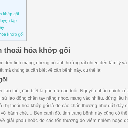
óa khớp gối
luyện tập
nay
 hóa khớp gối
h thoái hóa khớp gối
ểm đến tính mạng, nhưng nó ảnh hưởng rất nhiều đến tâm lý v
ết mà chúng ta cần biết về căn bệnh này, cụ thể là:
gối
cao tuổi, đặc biệt là phụ nữ cao tuổi. Nguyên nhân chính củ
iền sử lao động chân tay nặng nhọc, mang vác nhiều, đứng lâu
ời bị thoái hóa khớp gối là do các chấn thương như đứt dây 
, vỡ bánh chè,… Bên cạnh đó, tình trạng bệnh này cũng có thể
ng về giải phẫu hoặc do các tổn thương do viêm nhiễm hoặc d