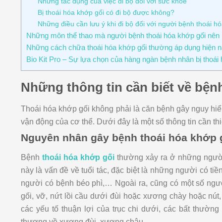
Những tác dụng của việc đi bộ đối với sức khỏe
Bị thoái hóa khớp gối có đi bộ được không?
Những điều cần lưu ý khi đi bộ đối với người bệnh thoái h
Những môn thể thao mà người bệnh thoái hóa khớp gối nên 
Những cách chữa thoái hóa khớp gối thường áp dụng hiện 
Bio Kit Pro – Sự lựa chọn của hàng ngàn bệnh nhân bị thoái
Những thông tin cần biết về bện
Thoái hóa khớp gối không phải là căn bệnh gây nguy hi
vận động của cơ thể. Dưới đây là một số thông tin cần thi
Nguyên nhân gây bệnh thoái hóa khớp 
Bệnh
thoái hóa khớp gối
thường xảy ra ở những người 
này là vấn đề về tuổi tác, đặc biệt là những người có t
người có bệnh béo phì,… Ngoài ra, cũng có một số ngư
gối, vỡ, nứt lồi cầu dưới đùi hoặc xương chày hoặc nút
các yếu tố thuận lợi của trục chi dưới, các bất thườ
thương về xương đùi, xương chậu,…