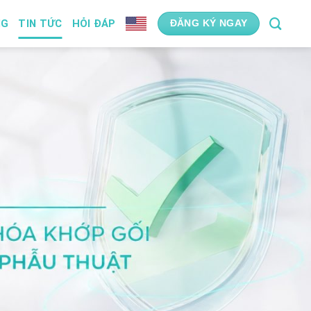
NG
TIN TỨC
HỎI ĐÁP
ĐĂNG KÝ NGAY