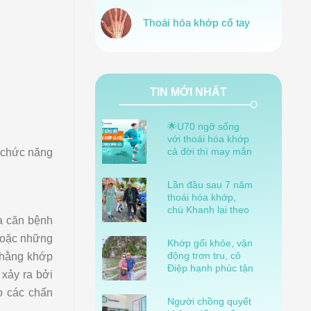
Thoái hóa khớp cổ tay
TIN MỚI NHẤT
🌟U70 ngỡ sống
với thoái hóa khớp
cả đời thì may mắn
à chức năng
gặp InterMec đúng
lúc!
Lần đầu sau 7 năm
thoái hóa khớp,
chú Khanh lại theo
a căn bệnh
kịp bước chân của
cháu nội
 hoặc những
Khớp gối khỏe, vận
động trơn tru, cô
chằng khớp
Điệp hạnh phúc tận
 xảy ra bởi
hưởng tuổi già
o các chấn
Người chồng quyết