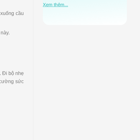
Xem t
Xem thêm...
n xuống cầu
 này.
. Đi bộ nhẹ
g cường sức