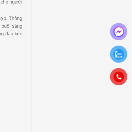
h cho người
hợp. Thông
o buổi sáng
ạng đau kéo