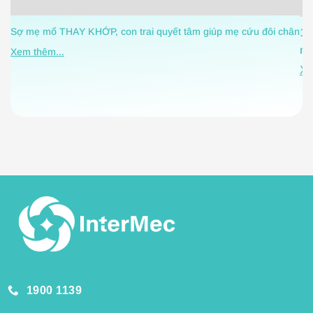
Sợ mẹ mổ THAY KHỚP, con trai quyết tâm giúp mẹ cứu đôi chân
1 
nh
Xem thêm...
Xe
1900 1139