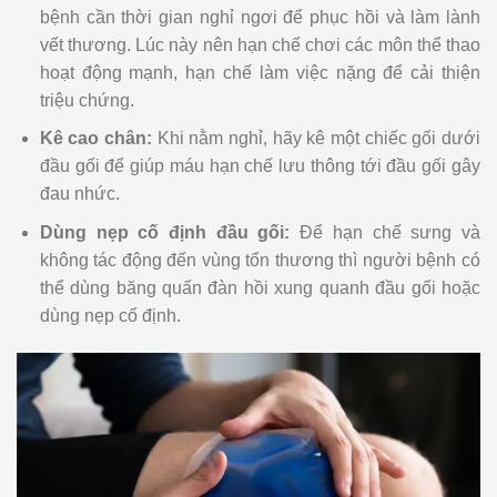
bệnh cần thời gian nghỉ ngơi để phục hồi và làm lành
vết thương. Lúc này nên hạn chế chơi các môn thể thao
hoạt động mạnh, hạn chế làm việc nặng để cải thiện
triệu chứng.
Kê cao chân:
Khi nằm nghỉ, hãy kê một chiếc gối dưới
đầu gối để giúp máu hạn chế lưu thông tới đầu gối gây
đau nhức.
Dùng nẹp cố định đầu gối:
Để hạn chế sưng và
không tác động đến vùng tổn thương thì người bệnh có
thể dùng băng quấn đàn hồi xung quanh đầu gối hoặc
dùng nẹp cố định.