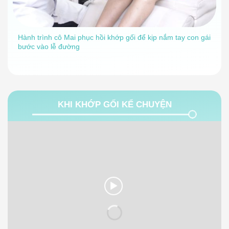
Hành trình cô Mai phục hồi khớp gối để kịp nắm tay con gái
bước vào lễ đường
KHI KHỚP GỐI KỂ CHUYỆN