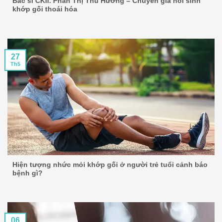
Bác sĩ CKII. Phan Thị Thu Hương – Chuyên gia hồi sinh
khớp gối thoái hóa
27
Th5
Hiện tượng nhức mỏi khớp gối ở người trẻ tuổi cảnh báo
bệnh gì?
06