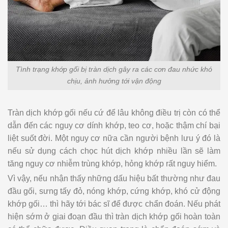
Tình trạng khớp gối bị tràn dịch gây ra các cơn đau nhức khó
chịu, ảnh hưởng tới vận động
Tràn dịch khớp gối nếu cứ để lâu không điều trị còn có thể
dẫn đến các nguy cơ dính khớp, teo cơ, hoặc thậm chí bại
liệt suốt đời. Một nguy cơ nữa cần người bệnh lưu ý đó là
nếu sử dụng cách chọc hút dịch khớp nhiều lần sẽ làm
tăng nguy cơ nhiễm trùng khớp, hỏng khớp rất nguy hiểm.
Vì vậy, nếu nhận thấy những dấu hiệu bất thường như đau
đầu gối, sưng tấy đỏ, nóng khớp, cứng khớp, khó cử động
khớp gối… thì hãy tới bác sĩ để được chẩn đoán. Nếu phát
hiện sớm ở giai đoạn đầu thì tràn dịch khớp gối hoàn toàn