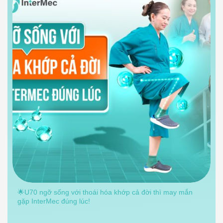
🌟U70 ngỡ sống với thoái hóa khớp cả đời thì may mắn
gặp InterMec đúng lúc!