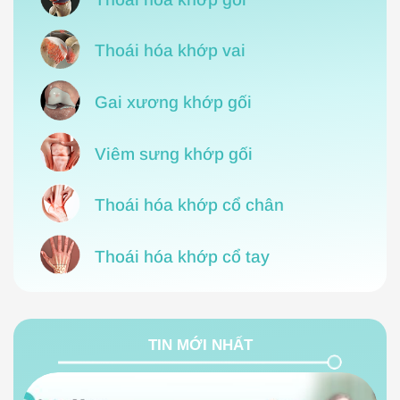
Thoái hóa khớp vai
Gai xương khớp gối
Viêm sưng khớp gối
Thoái hóa khớp cổ chân
Thoái hóa khớp cổ tay
TIN MỚI NHẤT