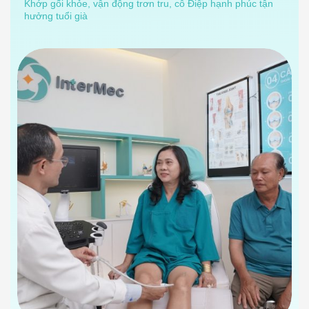
Khớp gối khỏe, vận động trơn tru, cô Điệp hạnh phúc tận
hưởng tuổi già