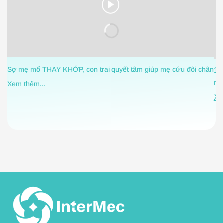
Sợ mẹ mổ THAY KHỚP, con trai quyết tâm giúp mẹ cứu đôi chân
1 
nh
Xem thêm...
Xe