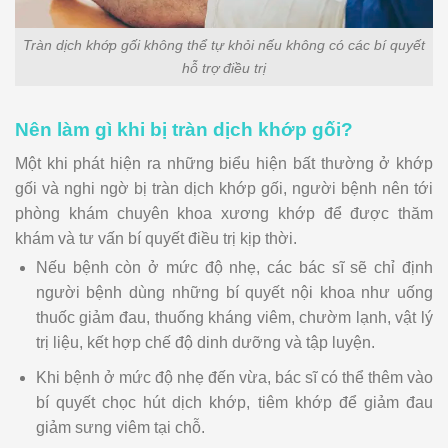
Tràn dịch khớp gối không thể tự khỏi nếu không có các bí quyết
hỗ trợ điều trị
Nên làm gì khi bị tràn dịch khớp gối?
Một khi phát hiện ra những biểu hiện bất thường ở khớp
gối và nghi ngờ bị tràn dịch khớp gối, người bệnh nên tới
phòng khám chuyên khoa xương khớp để được thăm
khám và tư vấn bí quyết điều trị kịp thời.
Nếu bệnh còn ở mức độ nhẹ, các bác sĩ sẽ chỉ định
người bệnh dùng những bí quyết nội khoa như uống
thuốc giảm đau, thuống kháng viêm, chườm lạnh, vật lý
trị liệu, kết hợp chế độ dinh dưỡng và tập luyện.
Khi bệnh ở mức độ nhẹ đến vừa, bác sĩ có thể thêm vào
bí quyết chọc hút dịch khớp, tiêm khớp để giảm đau
giảm sưng viêm tại chỗ.