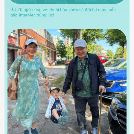
🌟U70 ngỡ sống với thoái hóa khớp cả đời thì may mắn
gặp InterMec đúng lúc!