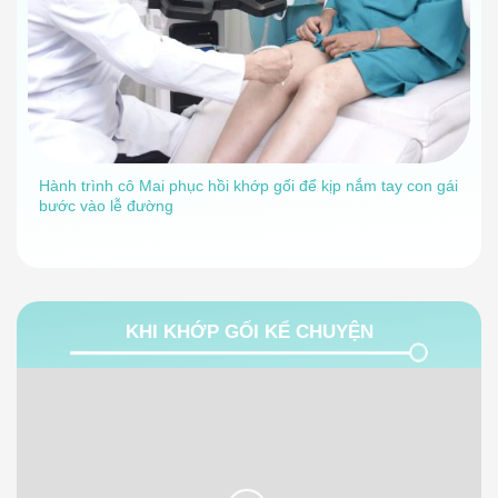
Hành trình cô Mai phục hồi khớp gối để kịp nắm tay con gái
bước vào lễ đường
KHI KHỚP GỐI KỂ CHUYỆN