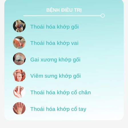
BỆNH ĐIỀU TRỊ
Thoái hóa khớp gối
Thoái hóa khớp vai
Gai xương khớp gối
Viêm sưng khớp gối
Thoái hóa khớp cổ chân
Thoái hóa khớp cổ tay