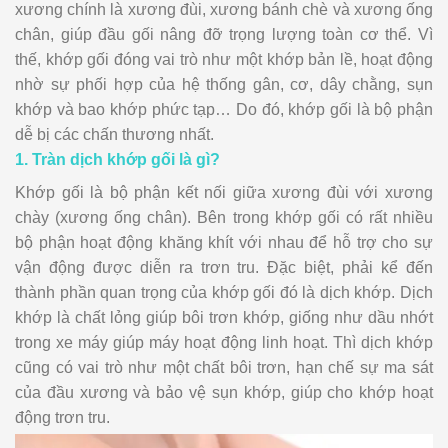
xương chính là xương đùi, xương bánh chè và xương ống
chân, giúp đầu gối nâng đỡ trọng lượng toàn cơ thể. Vì
thế, khớp gối đóng vai trò như một khớp bản lề, hoạt động
nhờ sự phối hợp của hệ thống gân, cơ, dây chằng, sụn
khớp và bao khớp phức tạp… Do đó, khớp gối là bộ phận
dễ bị các chấn thương nhất.
1. Tràn dịch khớp gối là gì?
Khớp gối là bộ phận kết nối giữa xương đùi với xương
chày (xương ống chân). Bên trong khớp gối có rất nhiều
bộ phận hoạt động khăng khít với nhau để hỗ trợ cho sự
vận động được diễn ra trơn tru. Đặc biệt, phải kể đến
thành phần quan trọng của khớp gối đó là dịch khớp. Dịch
khớp là chất lỏng giúp bôi trơn khớp, giống như dầu nhớt
trong xe máy giúp máy hoạt động linh hoạt. Thì dịch khớp
cũng có vai trò như một chất bôi trơn, hạn chế sự ma sát
của đầu xương và bảo vệ sụn khớp, giúp cho khớp hoạt
động trơn tru.