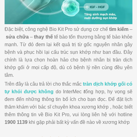
Đặc biệt, công nghệ Bio Kit Pro sử dụng cơ chế
tìm kiếm
–
sửa chữa
–
thay thế
tế bào tổn thương bằng tế bào khỏe
mạnh. Từ đó đem lại kết quả trị từ gốc nguyên nhân gây
bệnh và phục hồi lại cấu trúc sụn khớp như ban đầu. Đây
chính là lựa chọn hoàn hảo cho bệnh nhân bị tràn dịch
khớp gối ở mọi cấp độ, dù có bệnh lý nền cùng đều yên
tâm.
Trên đây là câu trả lời cho thắc mắc
tràn dịch khớp gối có
tự khỏi được không
do InterMec
t
ổng hợp, hy vọng sẽ
đem đến những thông tin bổ ích cho bạn đọc. Để đặt lịch
thăm khám với bác sĩ chuyên khoa xương khớp , hoặc biết
thêm thông tin về Bio Kit Pro, vui lòng liên hệ với hotline
1900 1139
khi gặp phải bất kỳ vấn đề nào về xương khớp