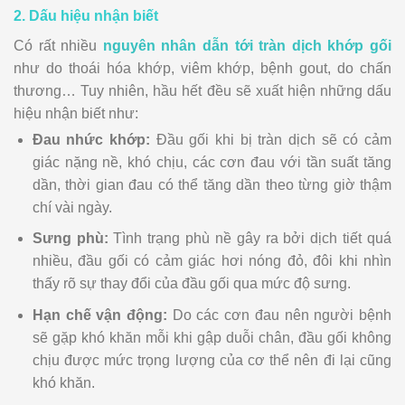
2. Dấu hiệu nhận biết
Có rất nhiều
nguyên nhân dẫn tới tràn dịch khớp gối
như do thoái hóa khớp, viêm khớp, bệnh gout, do chấn
thương… Tuy nhiên, hầu hết đều sẽ xuất hiện những dấu
hiệu nhận biết như:
Đau nhức khớp:
Đầu gối khi bị tràn dịch sẽ có cảm
giác nặng nề, khó chịu, các cơn đau với tần suất tăng
dần, thời gian đau có thể tăng dần theo từng giờ thậm
chí vài ngày.
Sưng phù:
Tình trạng phù nề gây ra bởi dịch tiết quá
nhiều, đầu gối có cảm giác hơi nóng đỏ, đôi khi nhìn
thấy rõ sự thay đổi của đầu gối qua mức độ sưng.
Hạn chế vận động:
Do các cơn đau nên người bệnh
sẽ gặp khó khăn mỗi khi gập duỗi chân, đầu gối không
chịu được mức trọng lượng của cơ thể nên đi lại cũng
khó khăn.