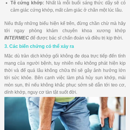
Tê cứng khớp:
Nhất là mỗi buổi sáng thức dậy sẽ có
cảm giác cứng khớp, mất cảm giác ở chân một lúc lâu.
Nếu thấy những biểu hiện kể trên, đừng chần chừ mà hãy
tới ngay phòng khám chuyên khoa xương khớp
INTERMEC
để được bác sĩ chẩn đoán và điều trị kịp thời.
3. Các biến chứng có thể xảy ra
Mặc dù tràn dịch khớp gối không đe dọa trực tiếp đến tính
mạng của người bệnh, tuy nhiên nếu không phát hiện kịp
thời và để quá lâu không chữa thì sẽ gây ảnh hưởng lớn
tới sức khỏe. Bên cạnh việc làm phá hủy sụn khớp, mài
mòn sụn, thì nếu không khắc phục sớm sẽ dẫn tới teo cơ,
dính khớp, nguy cơ tàn tật suốt đời.