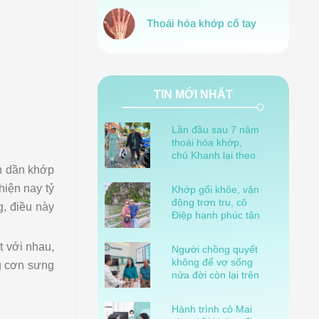
Thoái hóa khớp cổ tay
TIN MỚI NHẤT
Lần đầu sau 7 năm
thoái hóa khớp,
chú Khanh lại theo
kịp bước chân của
ần dần khớp
cháu nội
hiện nay tỷ
Khớp gối khỏe, vận
động trơn tru, cô
g, điều này
Điệp hạnh phúc tận
hưởng tuổi già
t với nhau,
Người chồng quyết
không để vợ sống
ng cơn sưng
nửa đời còn lại trên
lưng mình!
Hành trình cô Mai