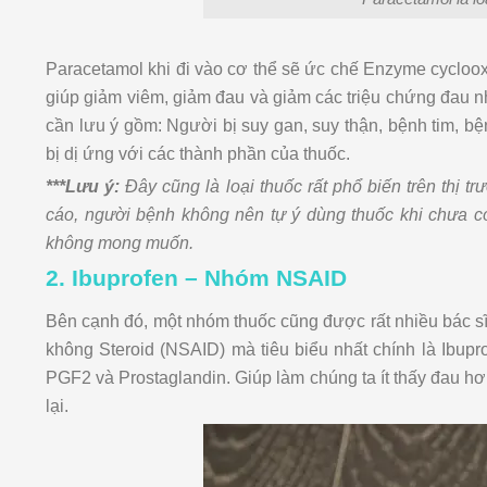
Paracetamol khi đi vào cơ thể sẽ ức chế Enzyme cycloo
giúp giảm viêm, giảm đau và giảm các triệu chứng đau n
cần lưu ý gồm: Người bị suy gan, suy thận, bệnh tim, bệ
bị dị ứng với các thành phần của thuốc.
***Lưu ý:
Đây cũng là loại thuốc rất phổ biến trên thị 
cáo, người bệnh không nên tự ý dùng thuốc khi chưa c
không mong muốn.
2. Ibuprofen – Nhóm NSAID
Bên cạnh đó, một nhóm thuốc cũng được rất nhiều bác s
không Steroid (NSAID) mà tiêu biểu nhất chính là Ibupr
PGF2 và Prostaglandin. Giúp làm chúng ta ít thấy đau hơn 
lại.