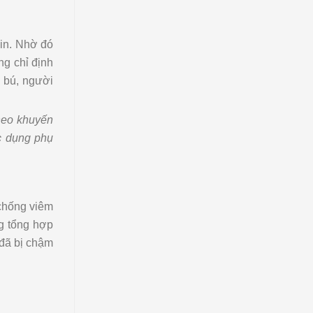
in. Nhờ đó
ng chỉ định
n bú, người
theo khuyến
c dụng phụ
 chống viêm
ng tổng hợp
 đã bị chậm