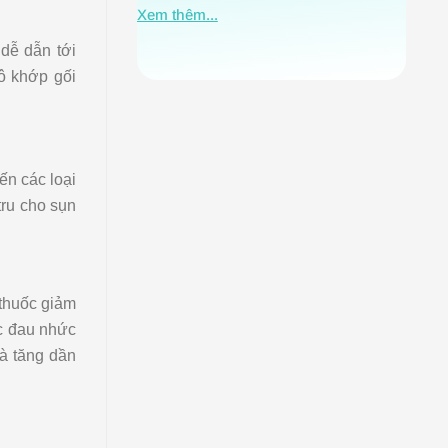
Xem t
Xem thêm...
dễ dẫn tới
ô khớp gối
ến các loại
tru cho sụn
 thuốc giảm
c đau nhức
à tăng dần