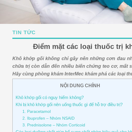
TIN TỨC
Điểm mặt các loại thuốc trị 
Khô khớp gối không chỉ gây nên những cơn đau nh
chữa trị còn dẫn đến nhiều biến chứng teo cơ, mất s
Hãy cùng phòng khám InterMec khám phá các loại th
NỘI DUNG CHÍNH
Khô khớp gối có nguy hiểm không?
Khi bị khô khớp gối nên uống thuốc gì để hỗ trợ điều trị?
1. Paracetamol
2. Ibuprofen – Nhóm NSAID
3. Prednisolone – Nhóm Corticoid
Các loại dưỡng chất giúp bổ sung chất nhờn hiệu quả cho k