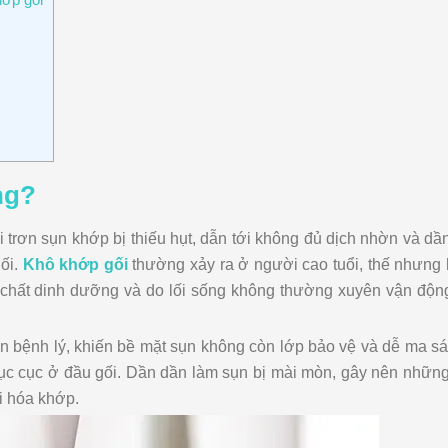
ng?
ôi trơn sụn khớp bị thiếu hụt, dẫn tới không đủ dịch nhờn và d
gối.
Khô khớp gối
thường xảy ra ở người cao tuổi, thế nhưng 
t chất dinh dưỡng và do lối sống không thường xuyên vận độn
n bệnh lý, khiến bề mặt sụn không còn lớp bảo vệ và dễ ma sá
 lục cục ở đầu gối. Dần dần làm sụn bị mài mòn, gây nên nhữ
i hóa khớp.