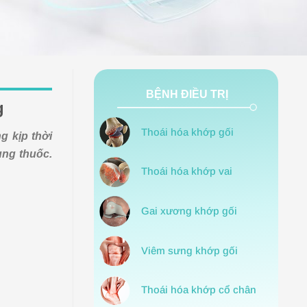
BỆNH ĐIỀU TRỊ
g
Thoái hóa khớp gối
 kịp thời
ùng thuốc.
Thoái hóa khớp vai
Gai xương khớp gối
Viêm sưng khớp gối
Thoái hóa khớp cổ chân