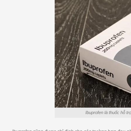
Ibuprofen là thuốc hỗ t