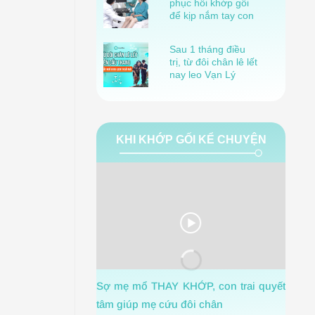
phục hồi khớp gối
để kịp nắm tay con
gái bước vào lễ
đường
Sau 1 tháng điều
trị, từ đôi chân lê lết
nay leo Vạn Lý
Trường Thành vô
tư!
KHI KHỚP GỐI KỂ CHUYỆN
1 Th
Sợ mẹ mổ THAY KHỚP, con trai quyết
ngờ m
tâm giúp mẹ cứu đôi chân