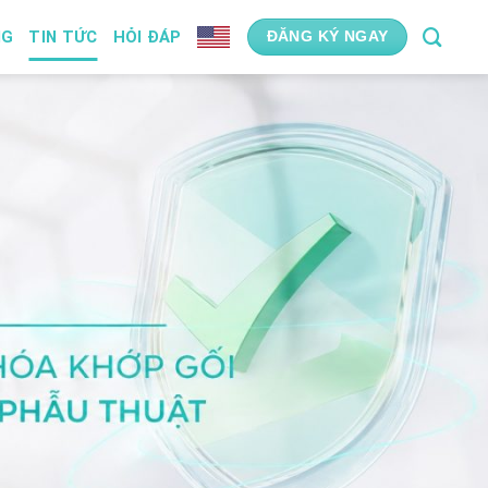
NG
TIN TỨC
HỎI ĐÁP
ĐĂNG KÝ NGAY