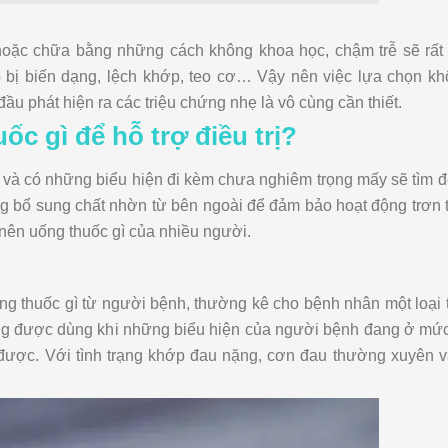
 hoặc chữa bằng những cách không khoa học, chậm trễ sẽ rất 
 bị biến dạng, lệch khớp, teo cơ… Vậy nên việc lựa chọn kh
 đầu phát hiện ra các triệu chứng nhẹ là vô cùng cần thiết.
ốc gì để hỗ trợ điều trị?
và có những biểu hiện đi kèm chưa nghiêm trọng mấy sẽ tìm đ
g bổ sung chất nhờn từ bên ngoài để đảm bảo hoạt động trơn 
 nên uống thuốc gì của nhiều người.
ng thuốc gì từ người bệnh, thường kê cho bệnh nhân một loại
ờng được dùng khi những biểu hiện của người bệnh đang ở mứ
được. Với tình trạng khớp đau nặng, cơn đau thường xuyên v